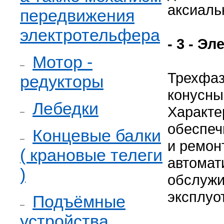
аксиаль
передвижения
электротельфера
- 3 - Э
Мотор -
Трехфаз
редукторы
конусны
Лебедки
Характе
обеспеч
Концевые балки
и ремон
( крановые телеги
автомат
)
обслужи
эксплуо
Подъёмные
устройства