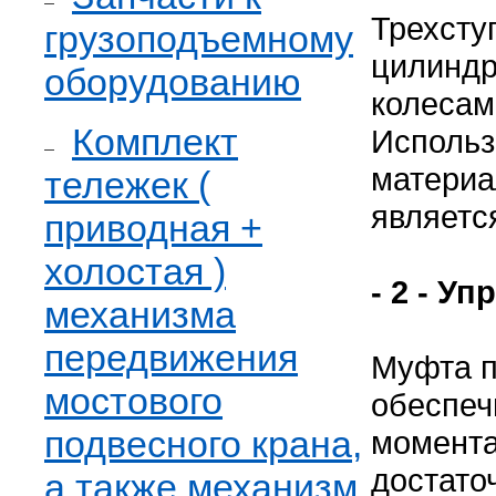
Трехсту
грузоподъемному
цилиндр
оборудованию
колесам
Комплект
Использ
материа
тележек (
являетс
приводная +
холостая )
- 2 - У
механизма
передвижения
Муфта п
мостового
обеспеч
подвесного крана,
момента
достато
а также механизм